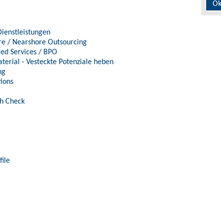
Ok
Dienstleistungen
re / Nearshore Outsourcing
d Services / BPO
aterial - Vesteckte Potenziale heben
ng
ions
h Check
ile